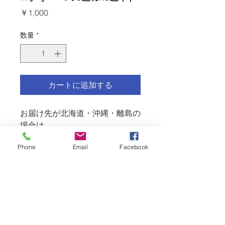
価
￥1,000
格
数量
*
カートに追加する
お届け先が北海道・沖縄・離島の
場合は
1000円の追加送料がかかりま
Phone
Email
Facebook
す。
こちらをカートに追加してくださ
い。