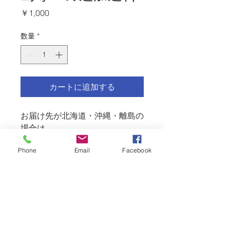
価
￥1,000
格
数量
*
カートに追加する
お届け先が北海道・沖縄・離島の
場合は
1000円の追加送料がかかりま
Phone
Email
Facebook
す。
こちらをカートに追加してくださ
い。